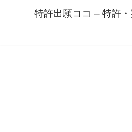
コ
ナ
ン
ビ
特許出願ココ – 特許
テ
ゲ
ン
ー
ツ
シ
へ
ョ
ス
ン
キ
に
ッ
移
プ
動