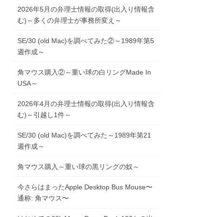
2026年5月の弁理士情報の取得(出入り情報含
む)～多くの弁理士が事務所変え～
SE/30 (old Mac)を調べてみた②～1989年第5
週作成～
角マウス購入②～重い球の白リングMade In
USA～
2026年4月の弁理士情報の取得(出入り情報含
む)～引越し1件～
SE/30 (old Mac)を調べてみた～1989年第21
週作成～
角マウス購入～重い球の黒リングの奴～
今さらはまったApple Desktop Bus Mouse〜
通称: 角マウス〜