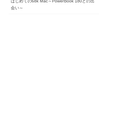
はじめての68k Mac～PowerBook 180との出
会い～