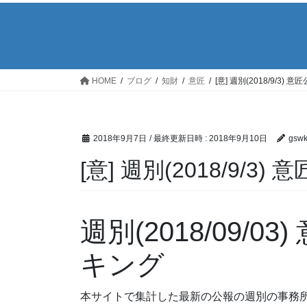
HOME
ブログ
知財
意匠
[意] 週別(2018/9/3
2018年9月7日
/ 最終更新日時 :
2018年9月10日
gsw
[意] 週別(2018/9/
週別(2018/09/
キング
本サイトで集計した最新の公報の週別の事務