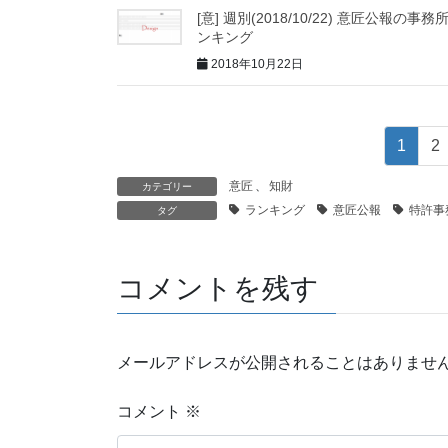
[意] 週別(2018/10/22) 意匠公報の事務
ンキング
2018年10月22日
1
2
意匠
、
知財
カテゴリー
ランキング
意匠公報
特許事
タグ
コメントを残す
メールアドレスが公開されることはありませ
コメント
※