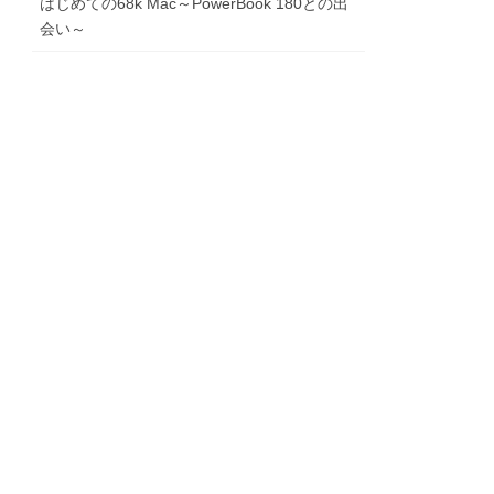
はじめての68k Mac～PowerBook 180との出
会い～