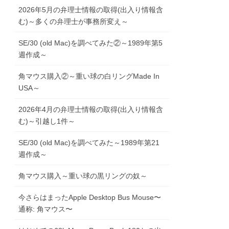
2026年5月の弁理士情報の取得(出入り情報含
む)～多くの弁理士が事務所変え～
SE/30 (old Mac)を調べてみた②～1989年第5
週作成～
角マウス購入②～重い球の白リングMade In
USA～
2026年4月の弁理士情報の取得(出入り情報含
む)～引越し1件～
SE/30 (old Mac)を調べてみた～1989年第21
週作成～
角マウス購入～重い球の黒リングの奴～
今さらはまったApple Desktop Bus Mouse〜
通称: 角マウス〜