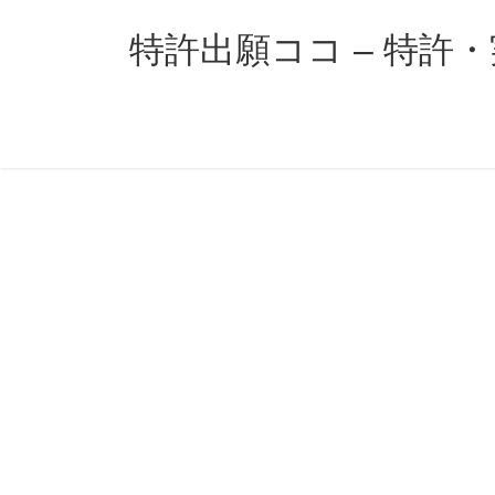
コ
ナ
ン
ビ
特許出願ココ – 特許
テ
ゲ
ン
ー
ツ
シ
へ
ョ
ス
ン
キ
に
ッ
移
プ
動