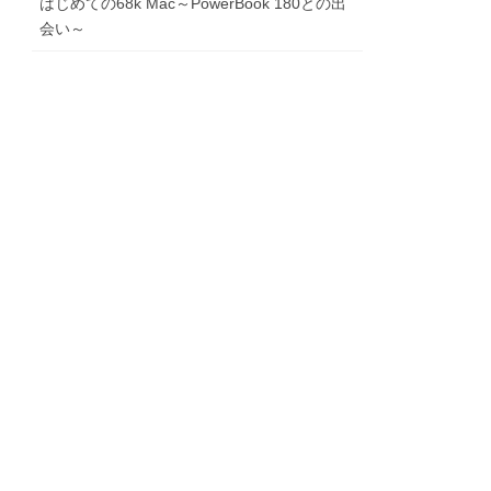
はじめての68k Mac～PowerBook 180との出
会い～