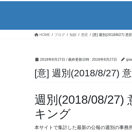
HOME
ブログ
知財
意匠
[意] 週別(2018/8/2
2018年8月27日
/ 最終更新日時 :
2018年8月27日
gs
[意] 週別(2018/8/
週別(2018/08/
キング
本サイトで集計した最新の公報の週別の事務