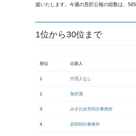
援いたします。今週の意匠公報の総数は、56
1位から30位まで
順位
出願人
1
代理人なし
2
無所属
3
みずの永芳特許事務所
4
岩田特許事務所