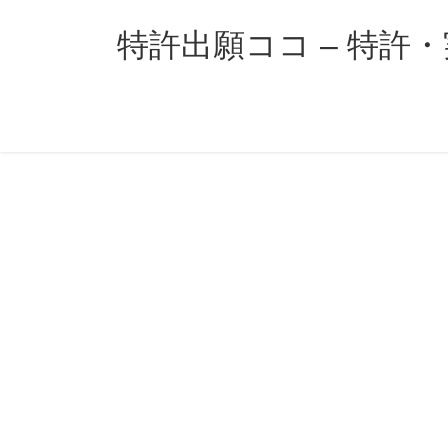
コ
ナ
ン
ビ
特許出願ココ – 特許
テ
ゲ
ン
ー
ツ
シ
へ
ョ
ス
ン
キ
に
ッ
移
プ
動