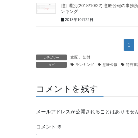
[意] 週別(2018/10/22) 意匠公報の事務
ンキング
2018年10月22日
1
意匠
、
知財
カテゴリー
ランキング
意匠公報
特許事
タグ
コメントを残す
メールアドレスが公開されることはありませ
コメント
※