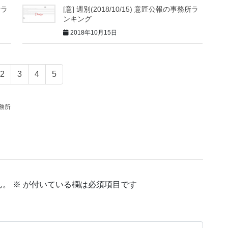
所ラ
[意] 週別(2018/10/15) 意匠公報の事務所ラ
ンキング
2018年10月15日
2
3
4
5
務所
ん。
※
が付いている欄は必須項目です