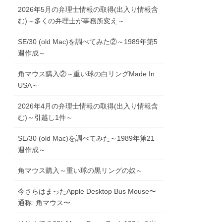
2026年5月の弁理士情報の取得(出入り情報含
む)～多くの弁理士が事務所変え～
SE/30 (old Mac)を調べてみた②～1989年第5
週作成～
角マウス購入②～重い球の白リングMade In
USA～
2026年4月の弁理士情報の取得(出入り情報含
む)～引越し1件～
SE/30 (old Mac)を調べてみた～1989年第21
週作成～
角マウス購入～重い球の黒リングの奴～
今さらはまったApple Desktop Bus Mouse〜
通称: 角マウス〜