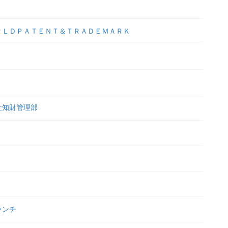
ＲＬＤＰＡＴＥＮＴ＆ＴＲＡＤＥＭＡＲＫ
社知財管理部
ランチ