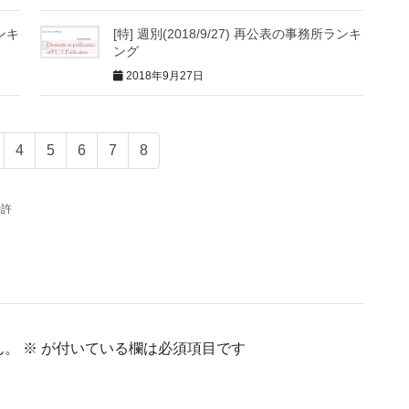
ランキ
[特] 週別(2018/9/27) 再公表の事務所ランキ
ング
2018年9月27日
4
5
6
7
8
特許
ん。
※
が付いている欄は必須項目です