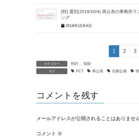
[特] 週別(2018/10/4) 再公表の事務所
ング
2018年10月4日
1
2
3
特許
、
知財
カテゴリー
PCT
再公表
出願公表
タグ
コメントを残す
メールアドレスが公開されることはありませ
コメント
※