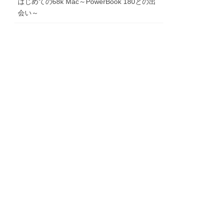
はじめての68k Mac～PowerBook 180との出
会い～