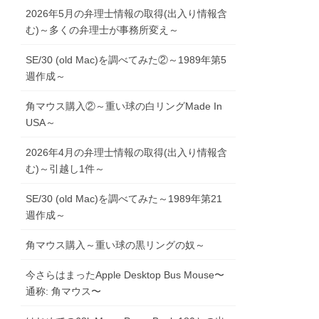
2026年5月の弁理士情報の取得(出入り情報含
む)～多くの弁理士が事務所変え～
SE/30 (old Mac)を調べてみた②～1989年第5
週作成～
角マウス購入②～重い球の白リングMade In
USA～
2026年4月の弁理士情報の取得(出入り情報含
む)～引越し1件～
SE/30 (old Mac)を調べてみた～1989年第21
週作成～
角マウス購入～重い球の黒リングの奴～
今さらはまったApple Desktop Bus Mouse〜
通称: 角マウス〜