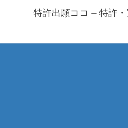
コ
ナ
ン
ビ
特許出願ココ – 特許
テ
ゲ
ン
ー
ツ
シ
へ
ョ
ス
ン
キ
に
ッ
移
プ
動