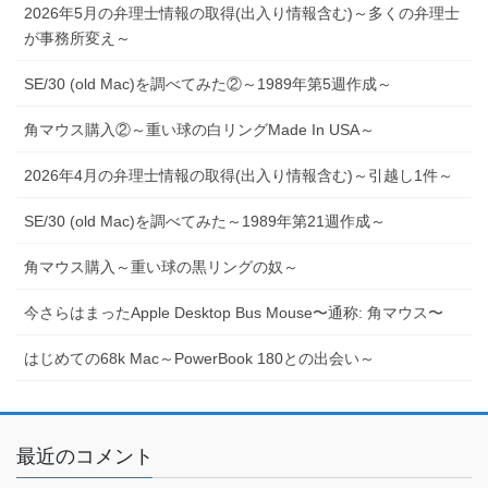
2026年5月の弁理士情報の取得(出入り情報含む)～多くの弁理士
が事務所変え～
SE/30 (old Mac)を調べてみた②～1989年第5週作成～
角マウス購入②～重い球の白リングMade In USA～
2026年4月の弁理士情報の取得(出入り情報含む)～引越し1件～
SE/30 (old Mac)を調べてみた～1989年第21週作成～
角マウス購入～重い球の黒リングの奴～
今さらはまったApple Desktop Bus Mouse〜通称: 角マウス〜
はじめての68k Mac～PowerBook 180との出会い～
最近のコメント