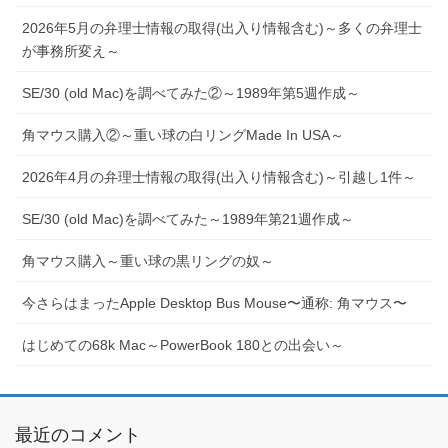
2026年5月の弁理士情報の取得(出入り情報含む)～多くの弁理士
が事務所変え～
SE/30 (old Mac)を調べてみた②～1989年第5週作成～
角マウス購入②～重い球の白リングMade In USA～
2026年4月の弁理士情報の取得(出入り情報含む)～引越し1件～
SE/30 (old Mac)を調べてみた～1989年第21週作成～
角マウス購入～重い球の黒リングの奴～
今さらはまったApple Desktop Bus Mouse〜通称: 角マウス〜
はじめての68k Mac～PowerBook 180との出会い～
最近のコメント