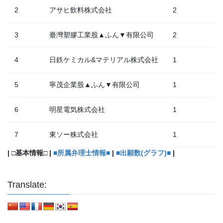
2
アサヒ飲料株式会社
2
3
臺灣塑膠工業股▲ふん▼有限公司
2
4
日鉄ケミカル&マテリアル株式会社
1
5
寧茂企業股▲ふん▼有限公司
1
6
明星電気株式会社
1
7
東ソー株式会社
1
| □基本情報□ |
■所属弁理士情報■
|
■出願数(グラフ)■
|
Translate: