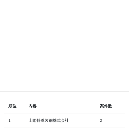
山陽特殊製
鋼株式会社
アサヒ飲料
株式会社
臺灣塑膠工
20%
業股▲ふ…
日鉄ケミカ
10%
ル&マテ…
20%
寧茂企業股
20%
▲ふん▼…
明星電気株
式会社
東ソー株式
会社
順位
内容
案件数
1
山陽特殊製鋼株式会社
2