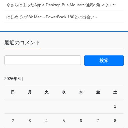
今さらはまったApple Desktop Bus Mouse〜通称: 角マウス〜
はじめての68k Mac～PowerBook 180との出会い～
最近のコメント
2026年8月
日
月
火
水
木
金
土
1
2
3
4
5
6
7
8