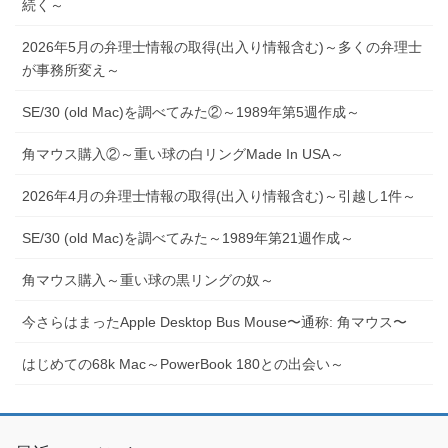
続く～
2026年5月の弁理士情報の取得(出入り情報含む)～多くの弁理士
が事務所変え～
SE/30 (old Mac)を調べてみた②～1989年第5週作成～
角マウス購入②～重い球の白リングMade In USA～
2026年4月の弁理士情報の取得(出入り情報含む)～引越し1件～
SE/30 (old Mac)を調べてみた～1989年第21週作成～
角マウス購入～重い球の黒リングの奴～
今さらはまったApple Desktop Bus Mouse〜通称: 角マウス〜
はじめての68k Mac～PowerBook 180との出会い～