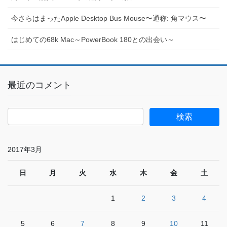
今さらはまったApple Desktop Bus Mouse〜通称: 角マウス〜
はじめての68k Mac～PowerBook 180との出会い～
最近のコメント
2017年3月
日
月
火
水
木
金
土
1
2
3
4
5
6
7
8
9
10
11