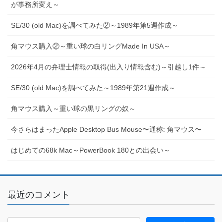
が事務所変え～
SE/30 (old Mac)を調べてみた②～1989年第5週作成～
角マウス購入②～重い球の白リングMade In USA～
2026年4月の弁理士情報の取得(出入り情報含む)～引越し1件～
SE/30 (old Mac)を調べてみた～1989年第21週作成～
角マウス購入～重い球の黒リングの奴～
今さらはまったApple Desktop Bus Mouse〜通称: 角マウス〜
はじめての68k Mac～PowerBook 180との出会い～
最近のコメント