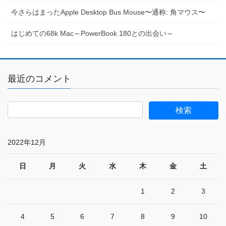
今さらはまったApple Desktop Bus Mouse〜通称: 角マウス〜
はじめての68k Mac～PowerBook 180との出会い～
最近のコメント
2022年12月
日
月
火
水
木
金
土
1
2
3
4
5
6
7
8
9
10