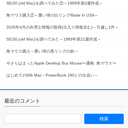
SE/30 (old Mac)を調べてみた②～1989年第5週作成～
角マウス購入②～重い球の白リングMade In USA～
2026年4月の弁理士情報の取得(出入り情報含む)～引越し1件～
SE/30 (old Mac)を調べてみた～1989年第21週作成～
角マウス購入～重い球の黒リングの奴～
今さらはまったApple Desktop Bus Mouse〜通称: 角マウス〜
はじめての68k Mac～PowerBook 180との出会い～
最近のコメント