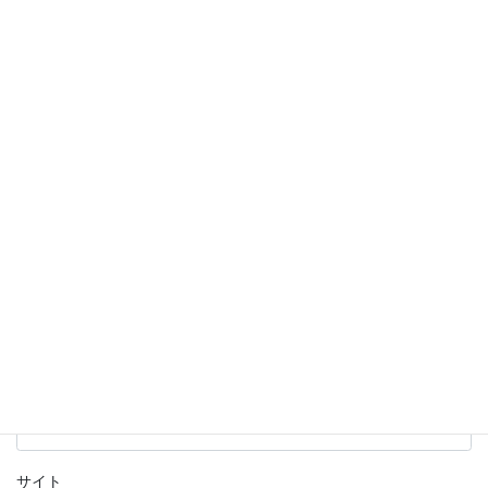
欄は必須項目です
コメント
※
名前
※
メール
※
サイト