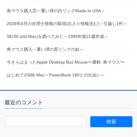
角マウス購入②～重い球の白リングMade In USA～
2026年4月の弁理士情報の取得(出入り情報含む)～引越し1件～
SE/30 (old Mac)を調べてみた～1989年第21週作成～
角マウス購入～重い球の黒リングの奴～
今さらはまったApple Desktop Bus Mouse〜通称: 角マウス〜
はじめての68k Mac～PowerBook 180との出会い～
最近のコメント