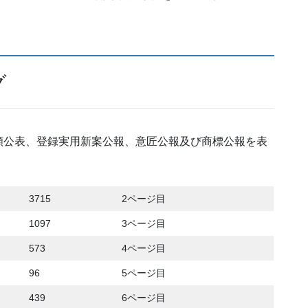
グ
願公表、登録実用新案公報、意匠公報及び商標公報を表
3715
2ページ目
1097
3ページ目
573
4ページ目
96
5ページ目
439
6ページ目