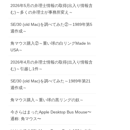
2026年5月の弁理士情報の取得(出入り情報含
む)～多くの弁理士が事務所変え～
SE/30 (old Mac)を調べてみた②～1989年第5
週作成～
角マウス購入②～重い球の白リングMade In
USA～
2026年4月の弁理士情報の取得(出入り情報含
む)～引越し1件～
SE/30 (old Mac)を調べてみた～1989年第21
週作成～
角マウス購入～重い球の黒リングの奴～
今さらはまったApple Desktop Bus Mouse〜
通称: 角マウス〜