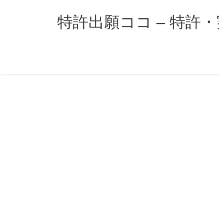
コ
ナ
ン
ビ
特許出願ココ – 特許
テ
ゲ
ン
ー
ツ
シ
へ
ョ
ス
ン
キ
に
ッ
移
プ
動