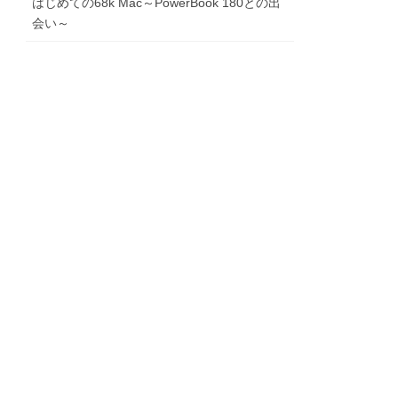
はじめての68k Mac～PowerBook 180との出
会い～