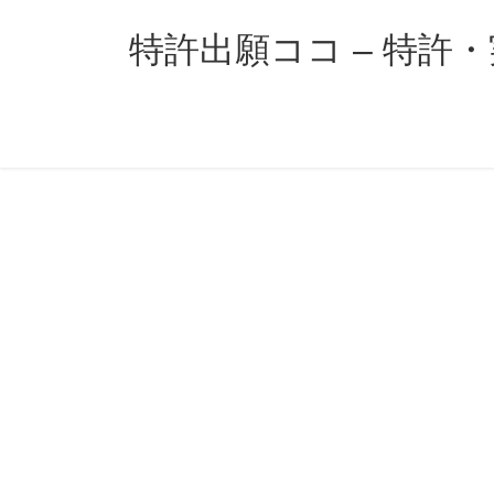
コ
ナ
ン
ビ
特許出願ココ – 特許
テ
ゲ
ン
ー
ツ
シ
へ
ョ
ス
ン
キ
に
ッ
移
プ
動