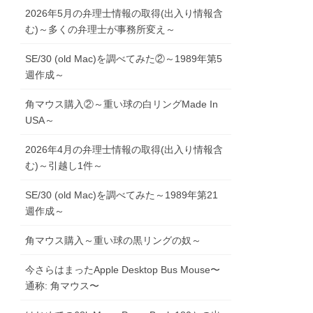
2026年5月の弁理士情報の取得(出入り情報含
む)～多くの弁理士が事務所変え～
SE/30 (old Mac)を調べてみた②～1989年第5
週作成～
角マウス購入②～重い球の白リングMade In
USA～
2026年4月の弁理士情報の取得(出入り情報含
む)～引越し1件～
SE/30 (old Mac)を調べてみた～1989年第21
週作成～
角マウス購入～重い球の黒リングの奴～
今さらはまったApple Desktop Bus Mouse〜
通称: 角マウス〜