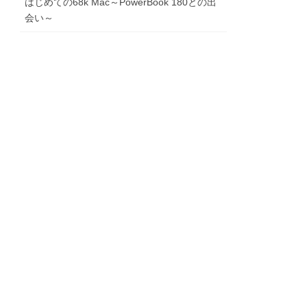
はじめての68k Mac～PowerBook 180との出
会い～