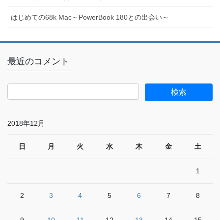
はじめての68k Mac～PowerBook 180との出会い～
最近のコメント
2018年12月
日
月
火
水
木
金
土
1
2
3
4
5
6
7
8
9
10
11
12
13
14
15