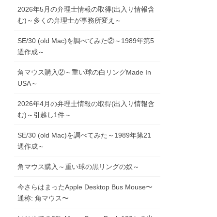
2026年5月の弁理士情報の取得(出入り情報含
む)～多くの弁理士が事務所変え～
SE/30 (old Mac)を調べてみた②～1989年第5
週作成～
角マウス購入②～重い球の白リングMade In
USA～
2026年4月の弁理士情報の取得(出入り情報含
む)～引越し1件～
SE/30 (old Mac)を調べてみた～1989年第21
週作成～
角マウス購入～重い球の黒リングの奴～
今さらはまったApple Desktop Bus Mouse〜
通称: 角マウス〜