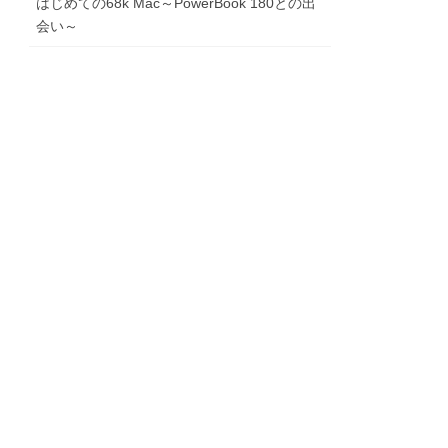
はじめての68k Mac～PowerBook 180との出
会い～