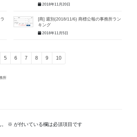
2018年11月20日
所ラ
[商] 週別(2018/11/6) 商標公報の事務所ラン
キング
2018年11月5日
5
6
7
8
9
10
務所
ん。
※
が付いている欄は必須項目です