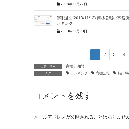
2018年11月27日
[商] 週別(2018/11/13) 商標公報の事務
ンキング
2018年11月13日
1
2
3
4
商標
、
知財
カテゴリー
ランキング
商標公報
特許事
タグ
コメントを残す
メールアドレスが公開されることはありませ