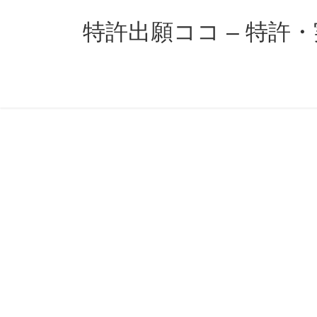
コ
ナ
ン
ビ
特許出願ココ – 特許
テ
ゲ
ン
ー
ツ
シ
へ
ョ
ス
ン
キ
に
ッ
移
プ
動