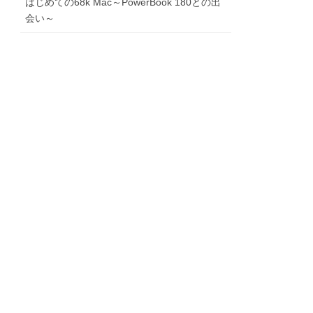
はじめての68k Mac～PowerBook 180との出
会い～