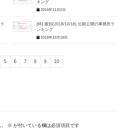
キング
2018年11月2日
所ラ
[特] 週別(2018/10/18) 出願公開の事務所ラ
ンキング
2018年10月19日
5
6
7
8
9
10
ん。
※
が付いている欄は必須項目です