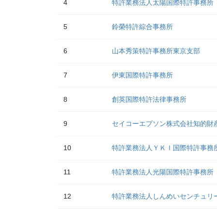
4
特許業務法人太陽国際特許事務所
5
鈴榮特許綜合事務所
6
山本秀策特許事務所東京支部
7
伊東国際特許事務所
8
創英国際特許法律事務所
9
セイコーエプソン株式会社知的財
10
特許業務法人ＹＫＩ国際特許事務
11
特許業務法人光陽国際特許事務所
12
特許業務法人しんめいセンチュリ