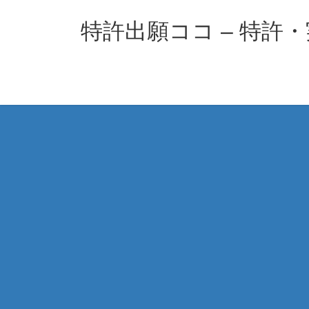
コ
ナ
ン
ビ
特許出願ココ – 特許
テ
ゲ
ン
ー
ツ
シ
へ
ョ
ス
ン
キ
に
ッ
移
プ
動