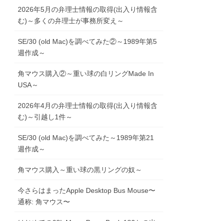
2026年5月の弁理士情報の取得(出入り情報含
む)～多くの弁理士が事務所変え～
SE/30 (old Mac)を調べてみた②～1989年第5
週作成～
角マウス購入②～重い球の白リングMade In
USA～
2026年4月の弁理士情報の取得(出入り情報含
む)～引越し1件～
SE/30 (old Mac)を調べてみた～1989年第21
週作成～
角マウス購入～重い球の黒リングの奴～
今さらはまったApple Desktop Bus Mouse〜
通称: 角マウス〜