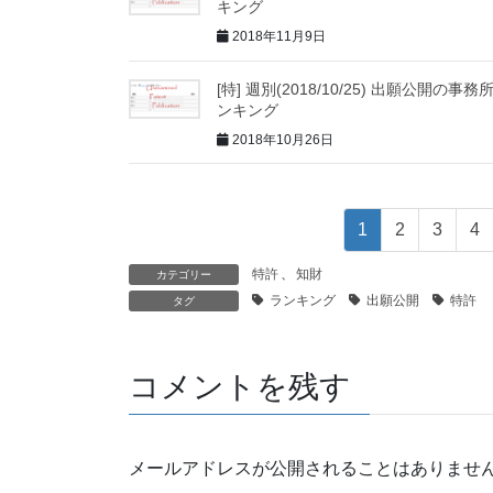
キング
2018年11月9日
[特] 週別(2018/10/25) 出願公開の事務
ンキング
2018年10月26日
1
2
3
4
特許
、
知財
カテゴリー
ランキング
出願公開
特許
タグ
コメントを残す
メールアドレスが公開されることはありませ