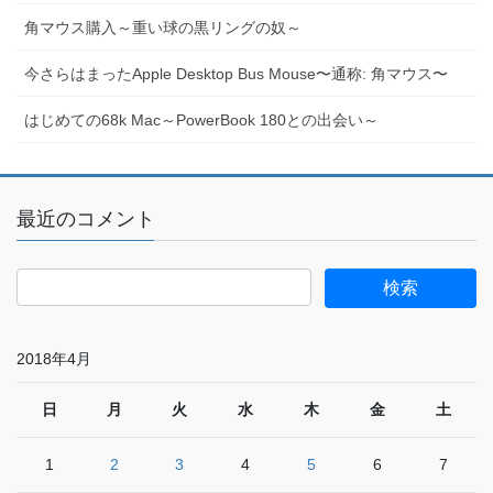
角マウス購入～重い球の黒リングの奴～
今さらはまったApple Desktop Bus Mouse〜通称: 角マウス〜
はじめての68k Mac～PowerBook 180との出会い～
最近のコメント
2018年4月
日
月
火
水
木
金
土
1
2
3
4
5
6
7