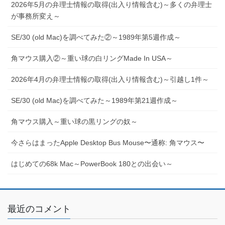
2026年5月の弁理士情報の取得(出入り情報含む)～多くの弁理士
が事務所変え～
SE/30 (old Mac)を調べてみた②～1989年第5週作成～
角マウス購入②～重い球の白リングMade In USA～
2026年4月の弁理士情報の取得(出入り情報含む)～引越し1件～
SE/30 (old Mac)を調べてみた～1989年第21週作成～
角マウス購入～重い球の黒リングの奴～
今さらはまったApple Desktop Bus Mouse〜通称: 角マウス〜
はじめての68k Mac～PowerBook 180との出会い～
最近のコメント