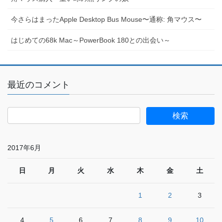
今さらはまったApple Desktop Bus Mouse〜通称: 角マウス〜
はじめての68k Mac～PowerBook 180との出会い～
最近のコメント
2017年6月
日
月
火
水
木
金
土
1
2
3
4
5
6
7
8
9
10