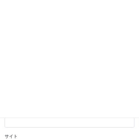
欄は必須項目です
コメント
※
名前
※
メール
※
サイト