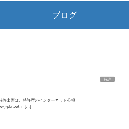
ブログ
特許
特許出願は、特許庁のインターネット公報
w.j-platpat.in […]