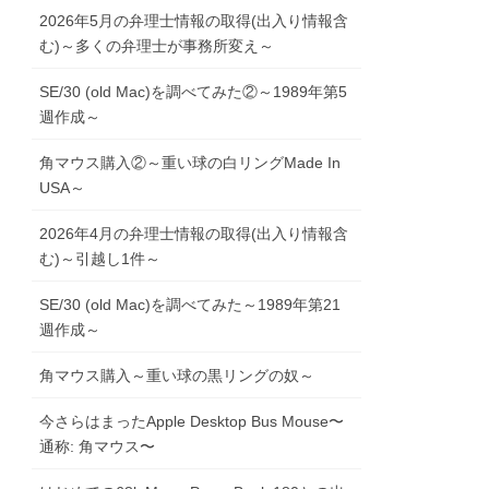
2026年5月の弁理士情報の取得(出入り情報含
む)～多くの弁理士が事務所変え～
SE/30 (old Mac)を調べてみた②～1989年第5
週作成～
角マウス購入②～重い球の白リングMade In
USA～
2026年4月の弁理士情報の取得(出入り情報含
む)～引越し1件～
SE/30 (old Mac)を調べてみた～1989年第21
週作成～
角マウス購入～重い球の黒リングの奴～
今さらはまったApple Desktop Bus Mouse〜
通称: 角マウス〜