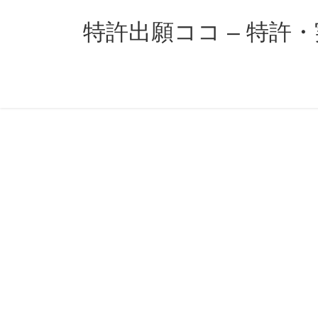
コ
ナ
ン
ビ
特許出願ココ – 特許
テ
ゲ
ン
ー
ツ
シ
へ
ョ
ス
ン
キ
に
ッ
移
プ
動