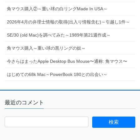
角マウス購入②～重い球の白リングMade In USA～
2026年4月の弁理士情報の取得(出入り情報含む)～引越し1件～
SE/30 (old Mac)を調べてみた～1989年第21週作成～
角マウス購入～重い球の黒リングの奴～
今さらはまったApple Desktop Bus Mouse〜通称: 角マウス〜
はじめての68k Mac～PowerBook 180との出会い～
最近のコメント