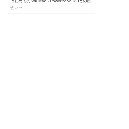
はじめての68k Mac～PowerBook 180との出
会い～