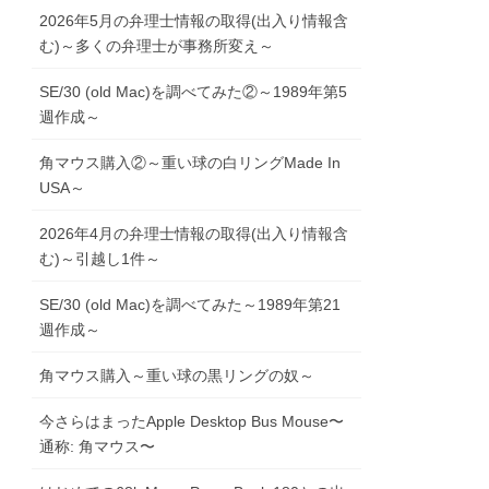
2026年5月の弁理士情報の取得(出入り情報含
む)～多くの弁理士が事務所変え～
SE/30 (old Mac)を調べてみた②～1989年第5
週作成～
角マウス購入②～重い球の白リングMade In
USA～
2026年4月の弁理士情報の取得(出入り情報含
む)～引越し1件～
SE/30 (old Mac)を調べてみた～1989年第21
週作成～
角マウス購入～重い球の黒リングの奴～
今さらはまったApple Desktop Bus Mouse〜
通称: 角マウス〜