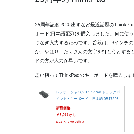
25周年記念PCを出すなど最近話題のThinkP
ボード(日本語配列)を購入しました。何に使
つなぎ入力するためです。普段は、8インチ
が、やはり、たくさんの文字を打とうとする
ドの方が入力が早いです。
思い切ってThinkPadのキーボードを購入し
レノボ・ジャパン ThinkPad トラックポ
イント・キーボード – 日本語 0B47208
新品価格
￥6,966
から
(2017/7/6 06:01時点)