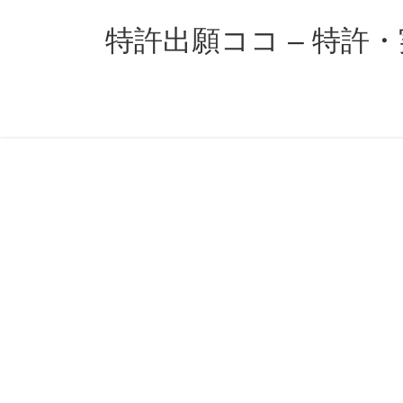
コ
ナ
ン
ビ
特許出願ココ – 特許
テ
ゲ
ン
ー
ツ
シ
へ
ョ
ス
ン
キ
に
ッ
移
プ
動