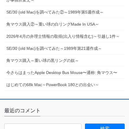
SE/30 (old Mac)を調べてみた②～1989年第5週作成～
角マウス購入②～重い球の白リングMade In USA～
2026年4月の弁理士情報の取得(出入り情報含む)～引越し1件～
SE/30 (old Mac)を調べてみた～1989年第21週作成～
角マウス購入～重い球の黒リングの奴～
今さらはまったApple Desktop Bus Mouse〜通称: 角マウス〜
はじめての68k Mac～PowerBook 180との出会い～
最近のコメント