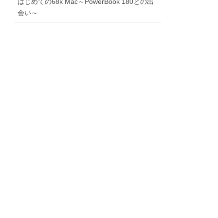
はじめての68k Mac～PowerBook 180との出
会い～