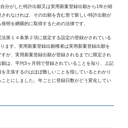
常、自分がした特許出願又は実用新案登録出願から1年が経
絶されなければ、その出願を含む形で新しい特許出願が
る発明を網羅的に取得するための法律です。
案法第１４条第２項に規定する設定の登録がされている
があります。実用新案登録出願権者は実用新案登録出願を
ですが、実用新案登録出願が登録されるまでに限定され
出願は、平均3ヶ月弱で登録されていることを知り、上記
権を主張するのはほぼ難しいことを指しているとわかり
ることにしました。年ごとに登録日数がどう変化してい