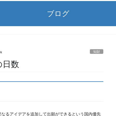
ブログ
知財
wk
の日数
更なるアイデアを追加して出願ができるという国内優先