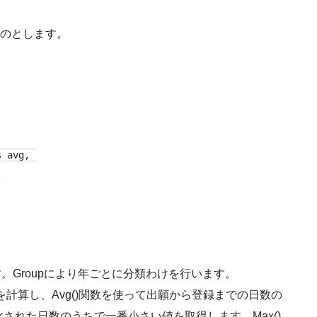
ものとします。
avg, 



ます。Groupにより年ごとに分類わけを行います。
差分を計算し、Avg()関数を使って出願から登録までの日数の
p化された日数のうちで一番小さい値を取得します。Max()