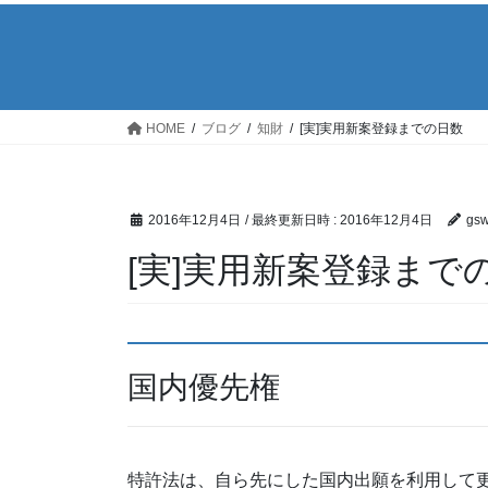
HOME
ブログ
知財
[実]実用新案登録までの日数
2016年12月4日
/ 最終更新日時 :
2016年12月4日
gs
[実]実用新案登録まで
国内優先権
特許法は、自ら先にした国内出願を利用して