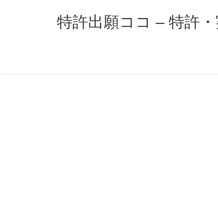
コ
ナ
ン
ビ
特許出願ココ – 特許
テ
ゲ
ン
ー
ツ
シ
へ
ョ
ス
ン
キ
に
ッ
移
プ
動