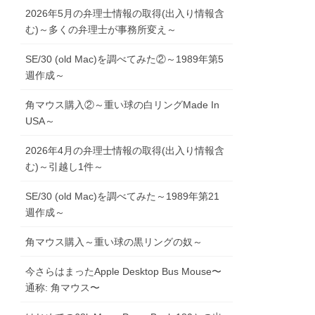
2026年5月の弁理士情報の取得(出入り情報含
む)～多くの弁理士が事務所変え～
SE/30 (old Mac)を調べてみた②～1989年第5
週作成～
角マウス購入②～重い球の白リングMade In
USA～
2026年4月の弁理士情報の取得(出入り情報含
む)～引越し1件～
SE/30 (old Mac)を調べてみた～1989年第21
週作成～
角マウス購入～重い球の黒リングの奴～
今さらはまったApple Desktop Bus Mouse〜
通称: 角マウス〜