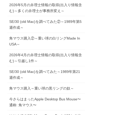
2026年5月の弁理士情報の取得(出入り情報含
む)～多くの弁理士が事務所変え～
SE/30 (old Mac)を調べてみた②～1989年第5
週作成～
角マウス購入②～重い球の白リングMade In
USA～
2026年4月の弁理士情報の取得(出入り情報含
む)～引越し1件～
SE/30 (old Mac)を調べてみた～1989年第21
週作成～
角マウス購入～重い球の黒リングの奴～
今さらはまったApple Desktop Bus Mouse〜
通称: 角マウス〜