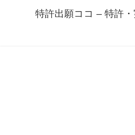
コ
ナ
ン
ビ
特許出願ココ – 特許
テ
ゲ
ン
ー
ツ
シ
へ
ョ
ス
ン
キ
に
ッ
移
プ
動