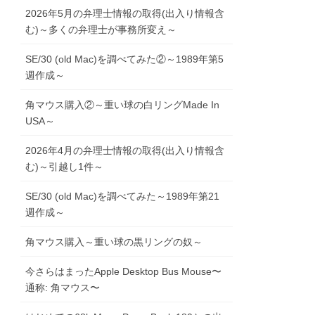
2026年5月の弁理士情報の取得(出入り情報含
む)～多くの弁理士が事務所変え～
SE/30 (old Mac)を調べてみた②～1989年第5
週作成～
角マウス購入②～重い球の白リングMade In
USA～
2026年4月の弁理士情報の取得(出入り情報含
む)～引越し1件～
SE/30 (old Mac)を調べてみた～1989年第21
週作成～
角マウス購入～重い球の黒リングの奴～
今さらはまったApple Desktop Bus Mouse〜
通称: 角マウス〜