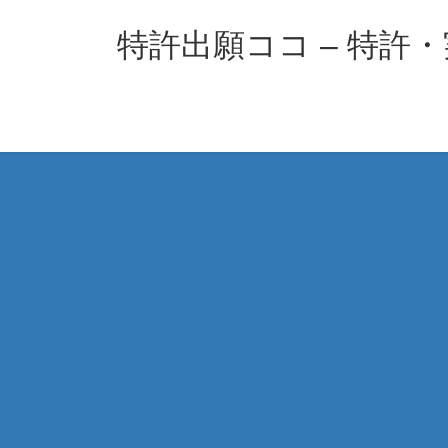
コ
ナ
ン
ビ
特許出願ココ – 特許
テ
ゲ
ン
ー
ツ
シ
へ
ョ
ス
ン
キ
に
ッ
移
プ
動