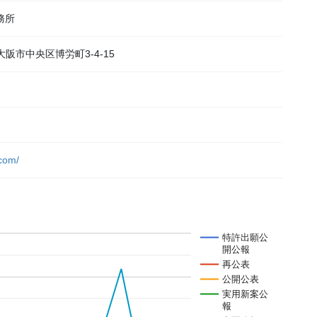
務所
府大阪市中央区博労町3-4-15
.com/
特許出願公
開公報
再公表
公開公表
実用新案公
報