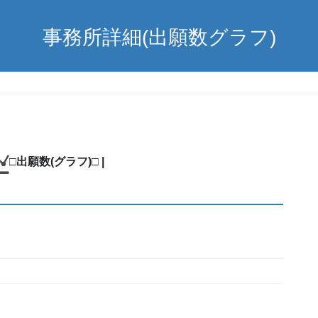
事務所詳細(出願数グラフ)
□出願数(グラフ)□ |