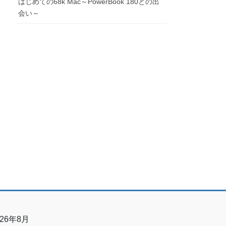
はじめての68k Mac～PowerBook 180との出
会い～
026年8月