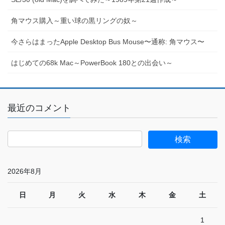
角マウス購入～重い球の黒リングの奴～
今さらはまったApple Desktop Bus Mouse〜通称: 角マウス〜
はじめての68k Mac～PowerBook 180との出会い～
最近のコメント
2026年8月
日
月
火
水
木
金
土
1