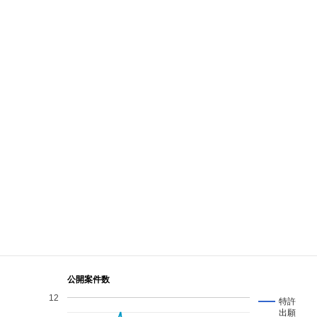
項目
内容
名称
パートリア国際特許事務所
〒683-0823 鳥取県米子市加茂町2-180 606
住所
号
電話
0859-21-0812
ファクス
0859-21-0813
ホームペー
ジ
公開案件数
12
特許
出願