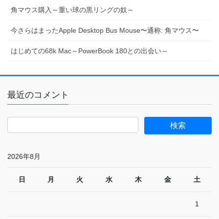
角マウス購入～重い球の黒リングの奴～
今さらはまったApple Desktop Bus Mouse〜通称: 角マウス〜
はじめての68k Mac～PowerBook 180との出会い～
最近のコメント
2026年8月
日
月
火
水
木
金
土
1