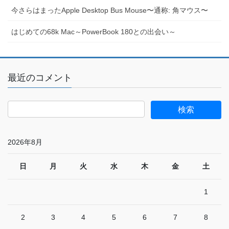
今さらはまったApple Desktop Bus Mouse〜通称: 角マウス〜
はじめての68k Mac～PowerBook 180との出会い～
最近のコメント
2026年8月
日
月
火
水
木
金
土
1
2
3
4
5
6
7
8