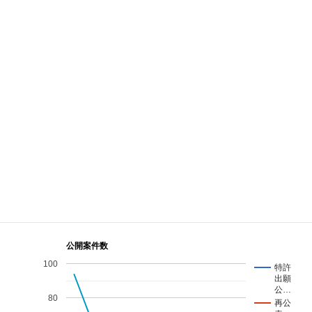
項目
内容
名称
近藤特許事務所
住所
〒950-0994 新潟県新潟市中央区上所1-4-8
電話
025-243-6315
ファクス
025-243-1984
ホームページ
公開案件数
100
特許
出願
公…
80
再公