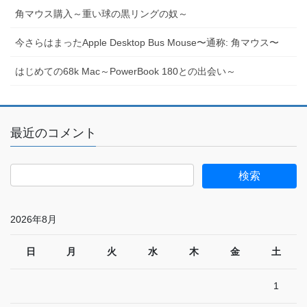
角マウス購入～重い球の黒リングの奴～
今さらはまったApple Desktop Bus Mouse〜通称: 角マウス〜
はじめての68k Mac～PowerBook 180との出会い～
最近のコメント
2026年8月
日
月
火
水
木
金
土
1