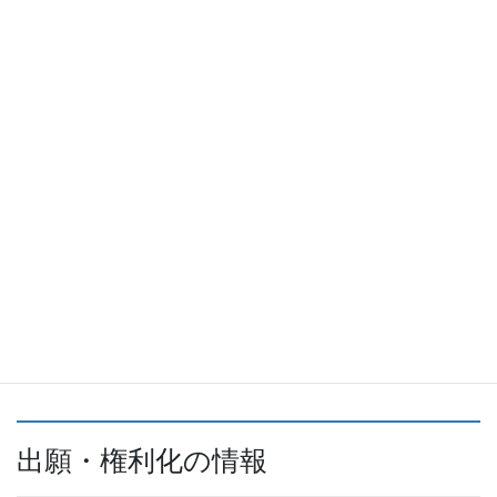
項目
内容
名称
弁理士法人めいあい国際特許事務所
〒460-0012 愛知県名古屋市中区千代田5-18-19
住所
きんそうビル7階
電話
052-243-1126
ファクス
052-249-7775
ホームペ
ージ
出願・権利化の情報