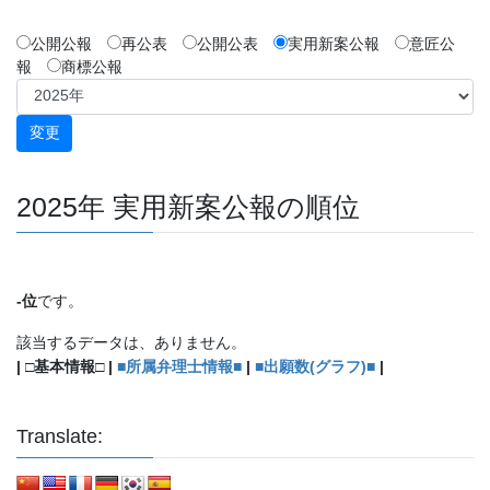
公開公報
再公表
公開公表
実用新案公報
意匠公
報
商標公報
2025年 実用新案公報の順位
-位
です。
該当するデータは、ありません。
| □基本情報□ |
■所属弁理士情報■
|
■出願数(グラフ)■
|
Translate: