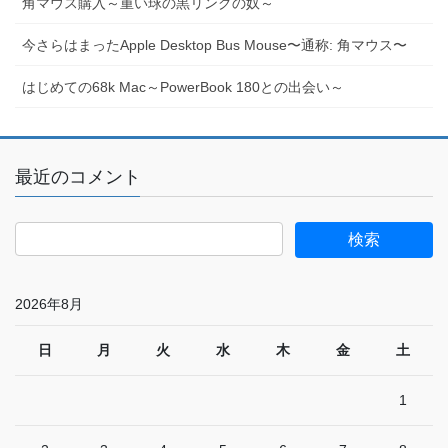
角マウス購入～重い球の黒リングの奴～
今さらはまったApple Desktop Bus Mouse〜通称: 角マウス〜
はじめての68k Mac～PowerBook 180との出会い～
最近のコメント
2026年8月
日
月
火
水
木
金
土
1