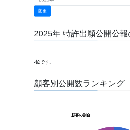
2025年 特許出願公開公
-位
です。
顧客別公開数ランキング
顧客の割合