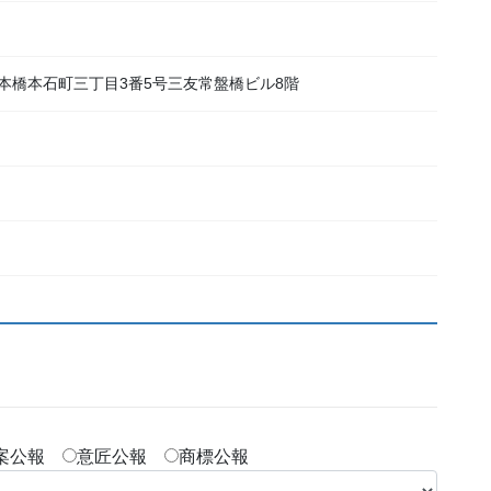
区日本橋本石町三丁目3番5号三友常盤橋ビル8階
新案公報
意匠公報
商標公報