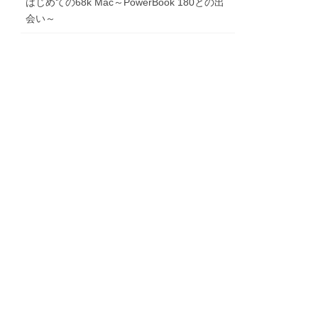
はじめての68k Mac～PowerBook 180との出
会い～