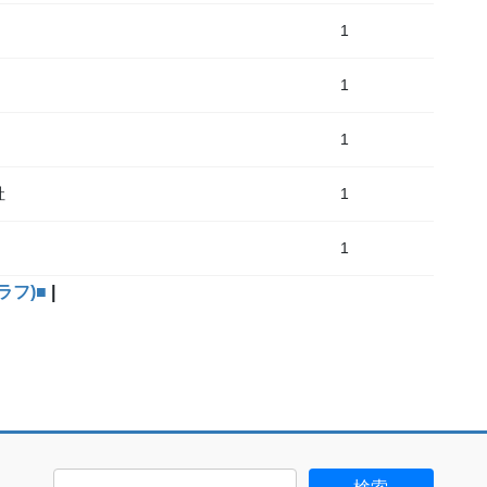
1
1
1
社
1
1
ラフ)■
|