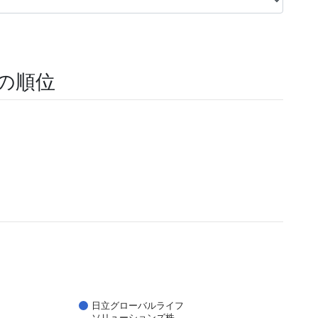
報の順位
日立グローバルライフ
ソリューションズ株…