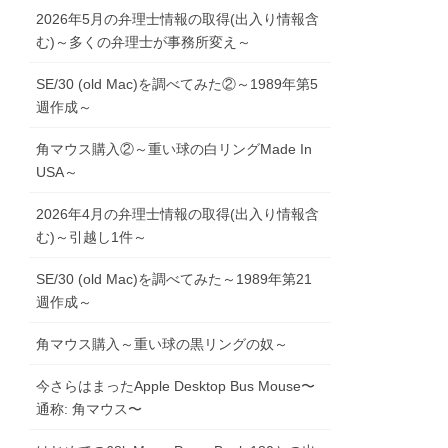
2026年5月の弁理士情報の取得(出入り情報含
む)～多くの弁理士が事務所変え～
SE/30 (old Mac)を調べてみた②～1989年第5
週作成～
角マウス購入②～重い球の白リングMade In
USA～
2026年4月の弁理士情報の取得(出入り情報含
む)～引越し1件～
SE/30 (old Mac)を調べてみた～1989年第21
週作成～
角マウス購入～重い球の黒リングの奴～
今さらはまったApple Desktop Bus Mouse〜
通称: 角マウス〜