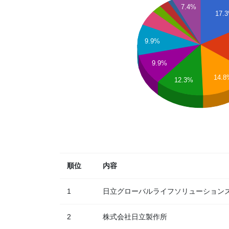
7.4%
17.
9.9%
9.9%
14.
12.3%
順位
内容
1
日立グローバルライフソリューション
2
株式会社日立製作所