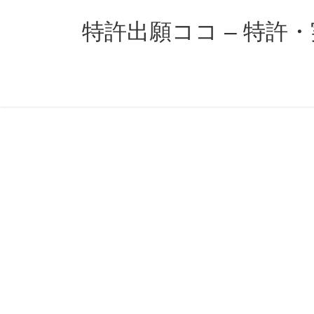
コ
ナ
ン
ビ
特許出願ココ – 特許
テ
ゲ
ン
ー
ツ
シ
へ
ョ
ス
ン
キ
に
ッ
移
プ
動