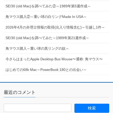
SE/30 (old Mac)を調べてみた②～1989年第5週作成～
角マウス購入②～重い球の白リングMade In USA～
2026年4月の弁理士情報の取得(出入り情報含む)～引越し1件～
SE/30 (old Mac)を調べてみた～1989年第21週作成～
角マウス購入～重い球の黒リングの奴～
今さらはまったApple Desktop Bus Mouse〜通称: 角マウス〜
はじめての68k Mac～PowerBook 180との出会い～
最近のコメント