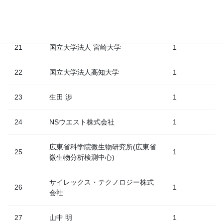
20
学校法人五島育英会
1
21
国立大学法人 宮崎大学
1
22
国立大学法人高知大学
1
23
生田 渉
1
24
NSウエスト株式会社
1
広東省科学院微生物研究所(広東省
25
1
微生物分析検測中心)
サイレックス・テクノロジー株式
26
1
会社
27
山中 明
1