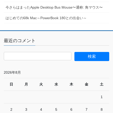
今さらはまったApple Desktop Bus Mouse〜通称: 角マウス〜
はじめての68k Mac～PowerBook 180との出会い～
最近のコメント
2026年8月
日
月
火
水
木
金
土
1
2
3
4
5
6
7
8