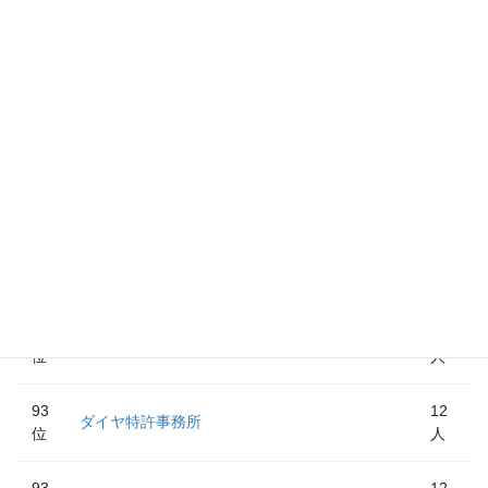
85
13
弁理士法人翔和国際特許事務所
位
人
85
13
ＳＫ弁理士法人
位
人
85
13
弁理士法人北斗特許事務所
位
人
93
12
弁護士法人山本特許法律事務所
位
人
93
12
弁理士法人サンクレスト国際特許事務所
位
人
93
12
ダイヤ特許事務所
位
人
93
12