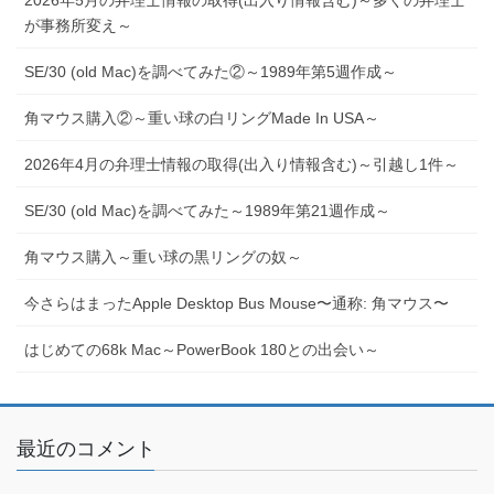
2026年5月の弁理士情報の取得(出入り情報含む)～多くの弁理士
が事務所変え～
SE/30 (old Mac)を調べてみた②～1989年第5週作成～
角マウス購入②～重い球の白リングMade In USA～
2026年4月の弁理士情報の取得(出入り情報含む)～引越し1件～
SE/30 (old Mac)を調べてみた～1989年第21週作成～
角マウス購入～重い球の黒リングの奴～
今さらはまったApple Desktop Bus Mouse〜通称: 角マウス〜
はじめての68k Mac～PowerBook 180との出会い～
最近のコメント