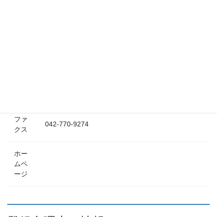
項目
内容
名称
大貫特許事務所
〒252-0131 神奈川県相模原市緑区西橋本5丁目4番
住所
21号さがみはら産業創造センター1-301号
電話
042-770-9273
ファ
042-770-9274
クス
ホー
ムペ
ージ