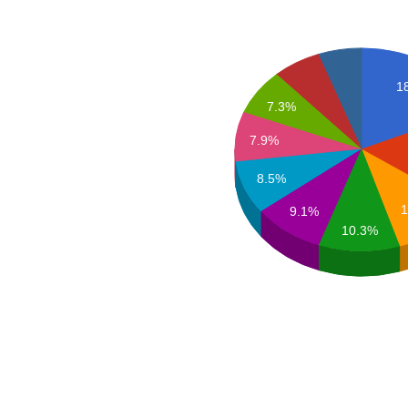
1
7.3%
7.9%
8.5%
1
9.1%
10.3%