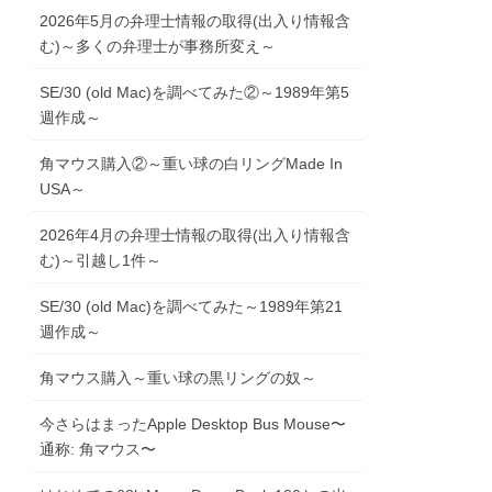
2026年5月の弁理士情報の取得(出入り情報含
む)～多くの弁理士が事務所変え～
SE/30 (old Mac)を調べてみた②～1989年第5
週作成～
角マウス購入②～重い球の白リングMade In
USA～
2026年4月の弁理士情報の取得(出入り情報含
む)～引越し1件～
SE/30 (old Mac)を調べてみた～1989年第21
週作成～
角マウス購入～重い球の黒リングの奴～
今さらはまったApple Desktop Bus Mouse〜
通称: 角マウス〜