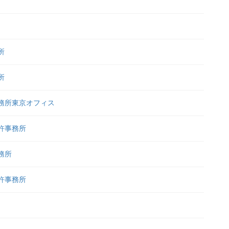
所
所
務所東京オフィス
許事務所
務所
許事務所