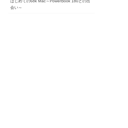
はじめての68k Mac～PowerBook 180との出
会い～