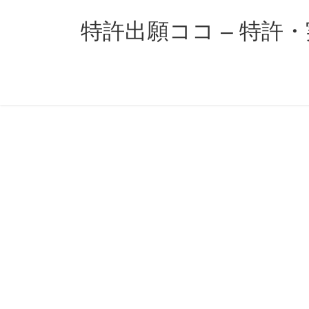
コ
ナ
ン
ビ
特許出願ココ – 特許
テ
ゲ
ン
ー
ツ
シ
へ
ョ
ス
ン
キ
に
ッ
移
プ
動