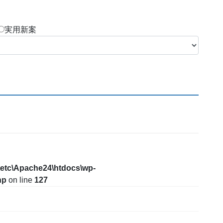
実用新案
\etc\Apache24\htdocs\wp-
hp
on line
127